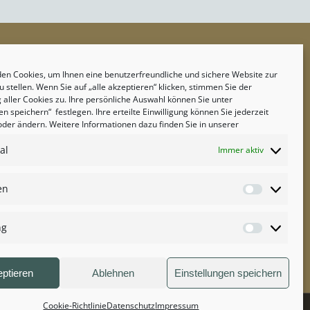
TISCH ONLINE RESERVIEREN
en Cookies, um Ihnen eine benutzerfreundliche und sichere Website zur
 stellen. Wenn Sie auf „alle akzeptieren“ klicken, stimmen Sie der
TISCH RESERVIEREN
aller Cookies zu. Ihre persönliche Auswahl können Sie unter
en speichern“ festlegen. Ihre erteilte Einwilligung können Sie jederzeit
oder ändern. Weitere Informationen dazu finden Sie in unserer
al
Immer aktiv
en
Statistiken
ng
Marketing
ptieren
Ablehnen
Einstellungen speichern
Cookie-Richtlinie
Datenschutz
Impressum