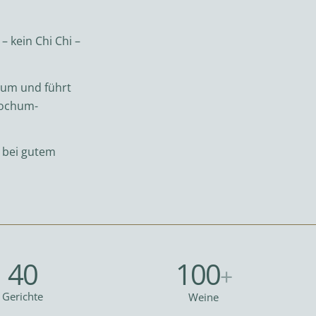
– kein Chi Chi –
hum und führt
Bochum-
e bei gutem
40
100
+
Gerichte
Weine