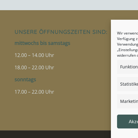
UNSERE ÖFFNUNGSZEITEN SIND:
Wir verwend
Verfügung zu
mittwochs bis samstags
Verwendung 
„Einstellung
12.00 – 14.00 Uhr
widerrufen 
Funktion
18.00 – 22.00 Uhr
sonntags
Statistik
17.00 – 22.00 Uhr
Marketi
Akze