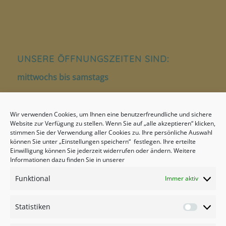
UNSERE ÖFFNUNGSZEITEN SIND:
mittwochs bis samstags
12.00 – 14.00 Uhr
Wir verwenden Cookies, um Ihnen eine benutzerfreundliche und sichere
18.00 – 22.00 Uhr
Website zur Verfügung zu stellen. Wenn Sie auf „alle akzeptieren“ klicken,
stimmen Sie der Verwendung aller Cookies zu. Ihre persönliche Auswahl
sonntags
können Sie unter „Einstellungen speichern“ festlegen. Ihre erteilte
Einwilligung können Sie jederzeit widerrufen oder ändern. Weitere
17.00 – 22.00 Uhr
Informationen dazu finden Sie in unserer
Funktional
Immer aktiv
Statistiken
Statistik