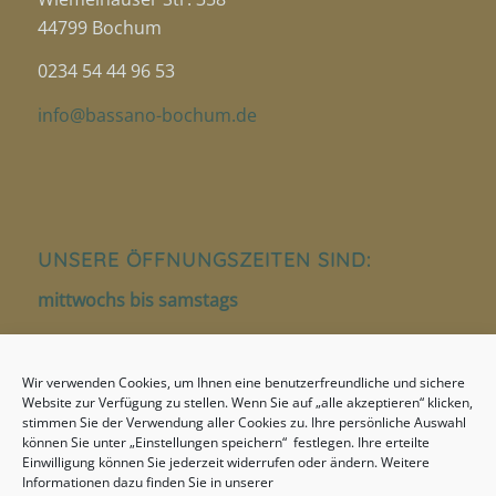
44799 Bochum
0234 54 44 96 53
info@bassano-bochum.de
UNSERE ÖFFNUNGSZEITEN SIND:
mittwochs bis samstags
12.00 – 14.00 Uhr
Wir verwenden Cookies, um Ihnen eine benutzerfreundliche und sichere
18.00 – 22.00 Uhr
Website zur Verfügung zu stellen. Wenn Sie auf „alle akzeptieren“ klicken,
stimmen Sie der Verwendung aller Cookies zu. Ihre persönliche Auswahl
sonntags
können Sie unter „Einstellungen speichern“ festlegen. Ihre erteilte
Einwilligung können Sie jederzeit widerrufen oder ändern. Weitere
17.00 – 22.00 Uhr
Informationen dazu finden Sie in unserer