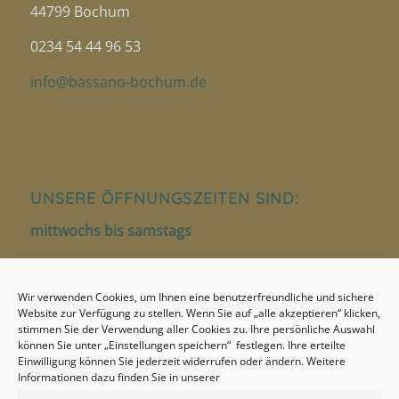
44799 Bochum
0234 54 44 96 53
info@bassano-bochum.de
UNSERE ÖFFNUNGSZEITEN SIND:
mittwochs bis samstags
12.00 – 14.00 Uhr
Wir verwenden Cookies, um Ihnen eine benutzerfreundliche und sichere
18.00 – 22.00 Uhr
Website zur Verfügung zu stellen. Wenn Sie auf „alle akzeptieren“ klicken,
stimmen Sie der Verwendung aller Cookies zu. Ihre persönliche Auswahl
sonntags
können Sie unter „Einstellungen speichern“ festlegen. Ihre erteilte
Einwilligung können Sie jederzeit widerrufen oder ändern. Weitere
17.00 – 22.00 Uhr
Informationen dazu finden Sie in unserer