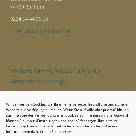
44799 Bochum
0234 54 44 96 53
info@bassano-bochum.de
UNSERE ÖFFNUNGSZEITEN SIND:
mittwochs bis samstags
12.00 – 14.00 Uhr
Wir verwenden Cookies, um Ihnen eine benutzerfreundliche und sichere
18.00 – 22.00 Uhr
Website zur Verfügung zu stellen. Wenn Sie auf „alle akzeptieren“ klicken,
stimmen Sie der Verwendung aller Cookies zu. Ihre persönliche Auswahl
sonntags
können Sie unter „Einstellungen speichern“ festlegen. Ihre erteilte
Einwilligung können Sie jederzeit widerrufen oder ändern. Weitere
17.00 – 22.00 Uhr
Informationen dazu finden Sie in unserer