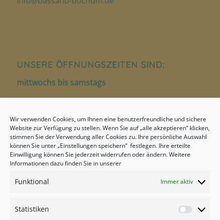
info@bassano-bochum.de
UNSERE ÖFFNUNGSZEITEN SIND:
mittwochs bis samstags
12.00 – 14.00 Uhr
Wir verwenden Cookies, um Ihnen eine benutzerfreundliche und sichere
18.00 – 22.00 Uhr
Website zur Verfügung zu stellen. Wenn Sie auf „alle akzeptieren“ klicken,
stimmen Sie der Verwendung aller Cookies zu. Ihre persönliche Auswahl
sonntags
können Sie unter „Einstellungen speichern“ festlegen. Ihre erteilte
Einwilligung können Sie jederzeit widerrufen oder ändern. Weitere
17.00 – 22.00 Uhr
Informationen dazu finden Sie in unserer
Funktional
Immer aktiv
Statistiken
Statistik